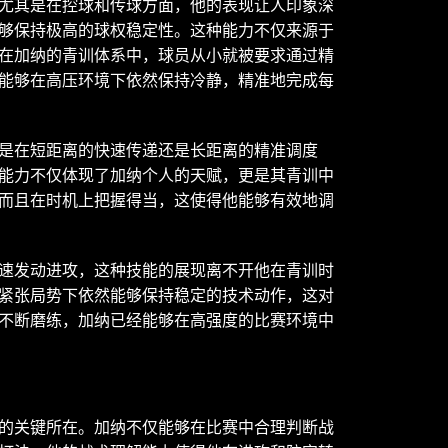
尤其是在控球和传球方面，他的表现让人印象深
够保持极高的球权稳定性。这种能力不仅来源于
在加纳的青训体系中，球员从小就被要求通过精
能够在高压环境下依然保持冷静，精准地完成每
是在短距离的快速传递还是长距离的精准调度
能力不仅体现了加纳个人的天赋，更是其青训中
而且在时机上把握得当，这使得他能够有效地调
速发动进攻，这种技能的展现离不开他在青训时
紧张局势下依然能够保持稳定的技术动作，这对
不断磨练，加纳已经能够在高强度的比赛环境中
的关键所在。加纳不仅能够在比赛中合理判断战