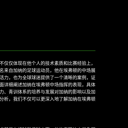
不仅仅体现在他个人的技术素质和比赛经验上，
名来自加纳的足球运动员，他在埃弗顿的中场展
活力，也为全球球迷提供了一个清晰的案例，证
面详细阐述加纳在埃弗顿中场指挥的表现，具体
力、青训体系的培养与发展对加纳的影响以及加
分析，我们不仅可以更深入地了解加纳在埃弗顿