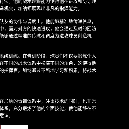
打法。他的战术理解能力使得他在进攻和防守转
造机会，加纳都展现出非凡的指挥能力。
队友的协作与调度上。他能够精准地传递信息，
中，面对对方的快速进攻，他会通过及时的回防
能够通过精准的传球和调度为进攻球员创造机
系统训练。在青训阶段，球员们不仅要锻炼个人
在不同的战术体系中扮演不同的角色，这使得他
的指挥官。加纳通过不断地学习和积累，将战术
在加纳的青训体系中，注重技术的同时，也非常
体系，充分锻炼了他的全面技能，使他能够在不
意识。