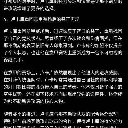
守密集的对手时，卢卡库的强力头球和位置感让那不勒斯的
进攻端增加了更多的选择。
4、卢卡库重回意甲赛场后的锋芒再现
卢卡库重回意甲赛场后，迅速恢复了昔日的锋芒，重新找回
了自己的竞技状态。尽管经历了多次转会和伤病困扰，但在
那不勒斯的表现依旧令人印象深刻。卢卡库的加盟不仅提升
了个人状态，也让他在意甲赛场上重新成为一名不可忽视的
锋线杀手。
在意甲的赛场上，卢卡库依然展现出了他强大的进攻威胁。
在对阵传统强队时，卢卡库常常通过自己强壮的体魄和精准
的射门将比赛的胜负带入自己的节奏。他不仅具备了强力的
空中优势，还在脚下技术方面展现出较强的适应性，逐渐成
为那不勒斯进攻端的核心人物。
随着赛季的推进，卢卡库与那不勒斯队友的配合逐渐默契，
特别是与前场其他攻击球员的合作，使得卢卡库的得分能力