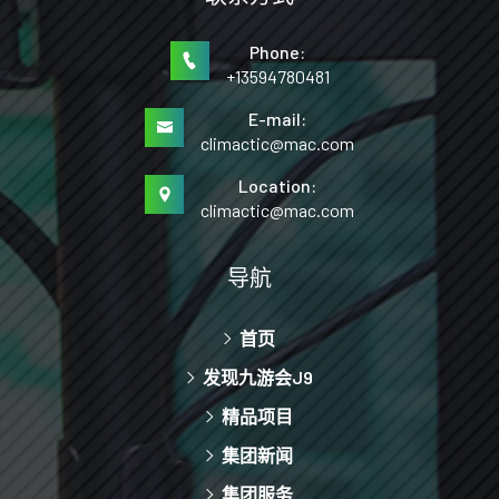
Phone:
+13594780481
E-mail:
climactic@mac.com
Location:
climactic@mac.com
导航
首页
发现九游会J9
精品项目
集团新闻
集团服务