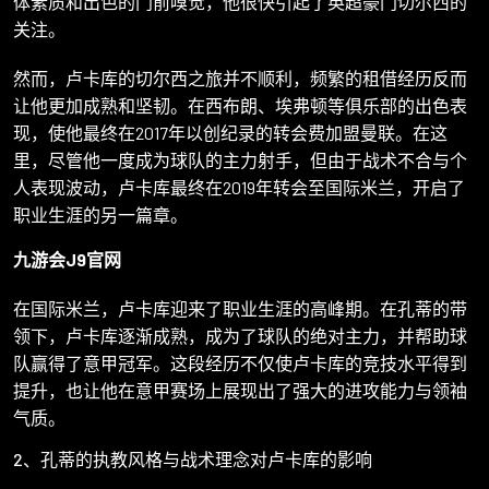
体素质和出色的门前嗅觉，他很快引起了英超豪门切尔西的
关注。
然而，卢卡库的切尔西之旅并不顺利，频繁的租借经历反而
让他更加成熟和坚韧。在西布朗、埃弗顿等俱乐部的出色表
现，使他最终在2017年以创纪录的转会费加盟曼联。在这
里，尽管他一度成为球队的主力射手，但由于战术不合与个
人表现波动，卢卡库最终在2019年转会至国际米兰，开启了
职业生涯的另一篇章。
九游会J9官网
在国际米兰，卢卡库迎来了职业生涯的高峰期。在孔蒂的带
领下，卢卡库逐渐成熟，成为了球队的绝对主力，并帮助球
队赢得了意甲冠军。这段经历不仅使卢卡库的竞技水平得到
提升，也让他在意甲赛场上展现出了强大的进攻能力与领袖
气质。
2、孔蒂的执教风格与战术理念对卢卡库的影响