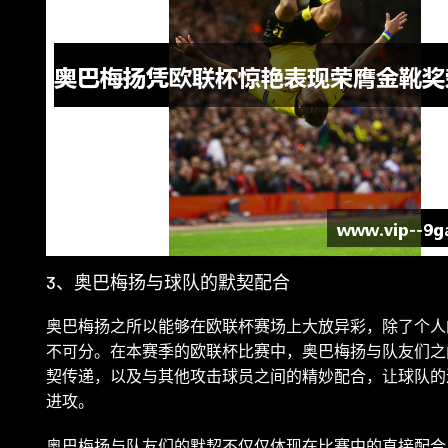
3、奥巴梅扬与球队的默契配合
奥巴梅扬之所以能够在欧联杯赛场上大放异彩，除了个人
不可分。在本赛季的欧联杯比赛中，奥巴梅扬与队友们之
契传递，以及与其他攻击球员之间的精妙配合，让球队的
进攻。
奥巴梅扬与队友们的默契不仅仅体现在比赛中的直接配合