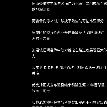
阿斯顿维拉主场逆袭拜仁力克德甲豪门成功晋
欧冠淘汰赛
阿吉雷伤停补时头球扳平险些助哥伦比亚得分
里奥哈加盟瓦伦西亚开启新篇章 为球队防线注
入强大力量
迪涅依旧精准传中助力维拉左路进攻展现强大
力
迈尔斯·刘易斯-斯凯利首次亮相阿森纳一线队引
关注
赫克托正式宣布退役结束科隆生涯 20年足球征
程画上句号
贝林厄姆横扫金童与科帕奖加冕新王引领足坛