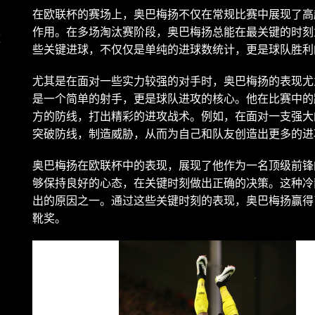
在欧联杯的赛场上，奥巴梅扬不仅在常规比赛中展现了高
作用。在多场淘汰赛阶段，奥巴梅扬总能在最关键的时刻
款
些关键进球，不仅仅是单纯的进球数统计，更是球队胜利
尤其是在面对一些实力较强的对手时，奥巴梅扬的表现尤
是一个简单的射手，更是球队进攻的核心。他在比赛中的
方的防线，打出精彩的进攻战术。例如，在面对一支强大
突破防线，制造威胁，从而为自己和队友创造出更多的进
奥巴梅扬在欧联杯中的表现，展现了他作为一名顶级前锋
够保持良好的心态，在关键时刻做出正确的决策。这种冷
出的原因之一。通过这些关键时刻的表现，奥巴梅扬赢得
靴奖。