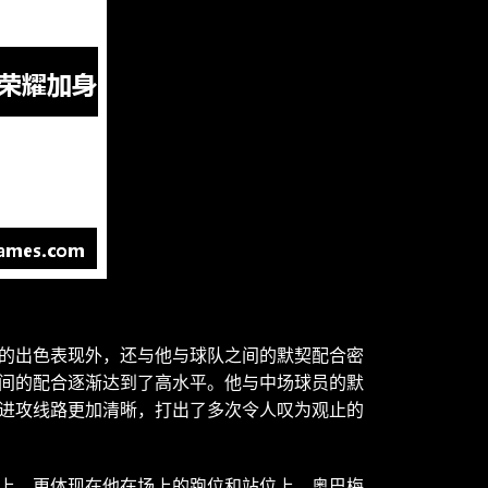
的出色表现外，还与他与球队之间的默契配合密
间的配合逐渐达到了高水平。他与中场球员的默
进攻线路更加清晰，打出了多次令人叹为观止的
上，更体现在他在场上的跑位和站位上。奥巴梅