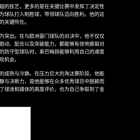
超的技艺，更多的是在关键比赛中发挥了决定性
为球队打入制胜球，带领球队迈向胜利。他的这
的关键所在。
为突出。在与欧洲豪门球队的对决中，他不仅仅
跑动、配合以及突破能力，都能够有效地撕裂对
的防守型球队时，奥巴梅扬能够利用自己的速度
攻机会。
的成熟与冷静。在压力巨大的淘汰赛阶段，他能
静与决断力，是他能够在众多优秀球员中脱颖而
了球迷和媒体的高度评价，也为自己争取到了金