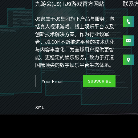
九游会(J9) | J9游戏官方网站
联系
J9隶属于J9集团旗下产品与服务，包
括真人视讯游戏、线上娱乐平台以及
创新技术解决方案。作为行业领军
者，J9.COM不断推进平台的技术优化
与内容丰富化，为全球用户提供更智
能、更稳定的娱乐服务，致力于打造
国际顶尖的数字娱乐平台生态体系。
SUBSCRIBE
XML