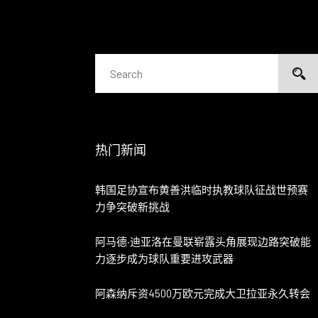
热门新闻
韩国足协宣布黄善洪临时执教球队征战世预赛
力争突破新挑战
阿马德·迪亚洛在曼联崭露头角展现边路突破能
力逐步成为球队重要进攻武器
阿森纳斥资4500万欧元完成大卫拉亚永久转会