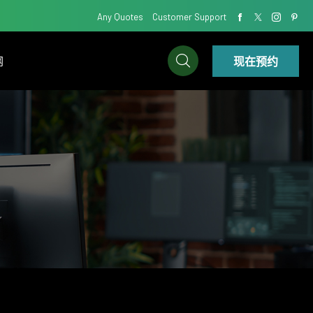
Any Quotes
Customer Support
现在预约
网