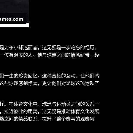
是对于小球迷而言，这无疑是一次难忘的经历。
一位有温度的人。他与球迷之间的情感纽带，经
们一生的珍贵回忆。这种直接的互动，让他们感
这些球迷感到惊喜，更让他们对足球这项运动产
样。在体育文化中，球迷与运动员之间的关系一
，拉近彼此的距离，这无疑是推动体育文化发展
迷之间的情感联系，提升了整个赛事的观赛氛