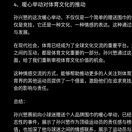
4、暖心举动对体育文化的推动
孙兴慜的这次暖心举动，不仅仅是一个简单的赠送围巾的
仅是竞技，它还是一种文化、一种情感的表达。这种通过
与发展。
在现代社会，体育已经成为了全球文化交流的重要平台。
之间的互动，都是体育文化重要的一部分。孙兴慜通过这
面，给了我们重新审视体育文化价值的机会。
这种情感交流的方式，能够帮助推动更多的人关注到体育
育界的其他运动员提供了一个借鉴，激励他们在追求竞技
会的影响与责任。
总结：
孙兴慜赛前向小球迷赠送个人品牌围巾的暖心举动，已经
志性的事件，展示了孙兴慜作为顶级运动员的责任感与榜
值，也加深了他与球迷之间的情感联系，展示了运动员与