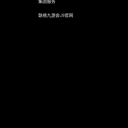
集团服务
联络九游会J9官网