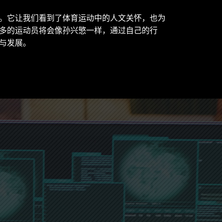
。它让我们看到了体育运动中的人文关怀，也为
多的运动员将会像孙兴慜一样，通过自己的行
与发展。