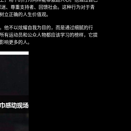
球迷、尊重支持者、回馈社会。这种行为对于青
树立正确的人生价值观。
。他不以炫耀自我为目的，而是通过细腻的行
所有运动员和公众人物都应该学习的榜样，它提
影响更多的人。