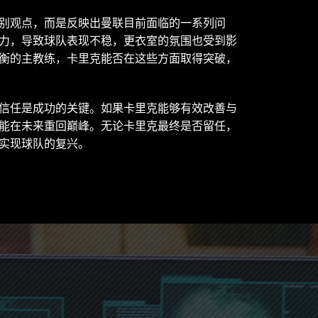
别观点，而是反映出曼联目前面临的一系列问
力，导致球队表现不稳，更衣室的氛围也受到影
衡的主教练，卡里克能否在这些方面取得突破，
信任是成功的关键。如果卡里克能够有效改善与
能在未来重回巅峰。无论卡里克最终是否留任，
实现球队的复兴。