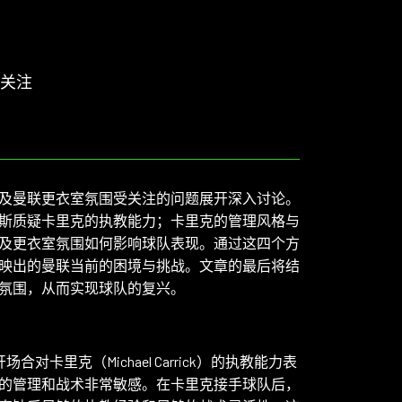
受关注
及曼联更衣室氛围受关注的问题展开深入讨论。
斯质疑卡里克的执教能力；卡里克的管理风格与
及更衣室氛围如何影响球队表现。通过这四个方
映出的曼联当前的困境与挑战。文章的最后将结
氛围，从而实现球队的复兴。
合对卡里克（Michael Carrick）的执教能力表
的管理和战术非常敏感。在卡里克接手球队后，