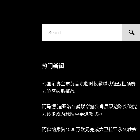
热门新闻
韩国足协宣布黄善洪临时执教球队征战世预赛
力争突破新挑战
阿马德·迪亚洛在曼联崭露头角展现边路突破能
力逐步成为球队重要进攻武器
阿森纳斥资4500万欧元完成大卫拉亚永久转会