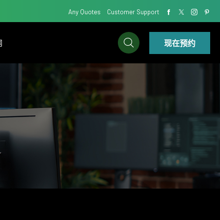
Any Quotes
Customer Support
现在预约
网