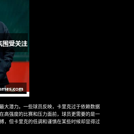
最大潜力。一些球员反映，卡里克过于依赖数据
在高强度的比赛和压力面前，球员更需要的是一
搏，但卡里克的低调和谨慎在某些时候却显得过