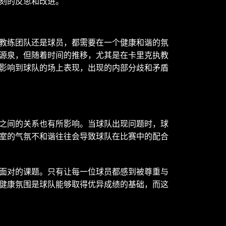
刻的反思和改进。
教练团队还是球员，都需要在一个健康和谐的氛
源泉，但随着时间的推移，尤其是在卡里克执教
影响到球队的场上表现，出现的内部分歧和矛盾
之间的关系也有所影响。当球队出现问题时，球
室的气氛不和谐往往会导致球队在比赛中的配合
面对的课题。只有让每一位球员都感到被尊重与
健康氛围是球队能够取得优异成绩的基础，而这